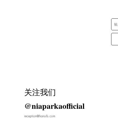
关注我们
@niaparkaofficial
reception@hansifs.com